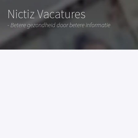
Nictiz Vacatures
- Betere gezondheid door betere informatie
Over Nictiz
De zorg in Nederland moet 
toekomstbestendiger. Een belangrijke stap 
hierin is de 
Nationale Visie
 op het 
gezondheidsinformatiestelsel. Nictiz 
ontwikkelt en beheert standaarden die 
digitale informatievoorziening mogelijk 